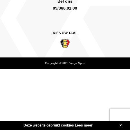
Bel ons
09/368.01.00
KIES UW TAAL
Copyright © 2023 Verge Sport
Deutsch
English Canada
International English
American English
Japanese
Nederlands
Polski
svenska
Deze website gebruikt cookies
Lees meer