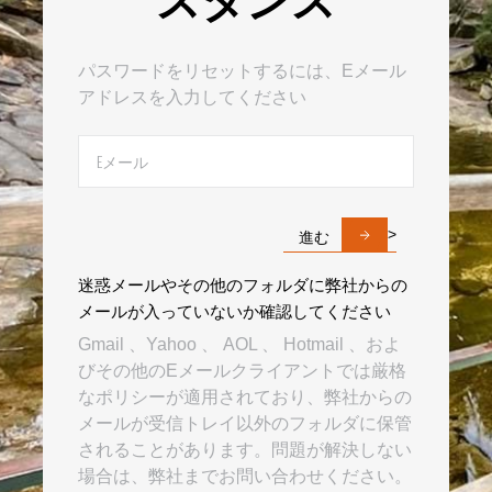
パスワードをリセットするには、Eメール
アドレスを入力してください
進む
>
迷惑メールやその他のフォルダに弊社からの
メールが入っていないか確認してください
Gmail 、Yahoo 、 AOL 、 Hotmail 、およ
びその他のEメールクライアントでは厳格
なポリシーが適用されており、弊社からの
メールが受信トレイ以外のフォルダに保管
されることがあります。問題が解決しない
場合は、弊社までお問い合わせください。